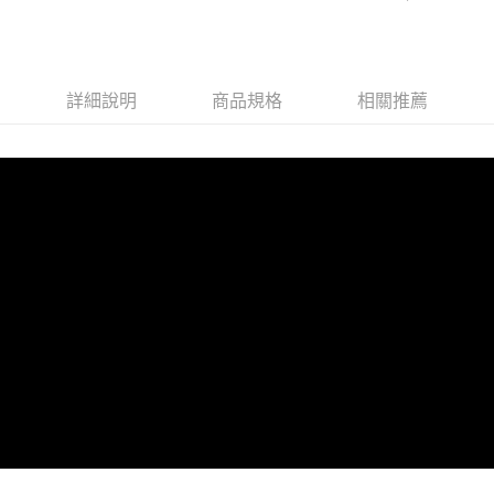
盒)
15ml+彩妝工具
100ml)贈 訂製
納袋
詳細說明
商品規格
相關推薦