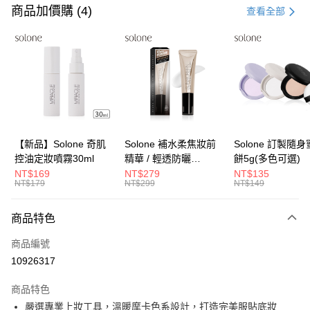
信用卡一次付款
商品加價購 (4)
查看全部
超商取貨付款
LINE Pay
Apple Pay
街口支付
悠遊付
【新品】Solone 奇肌
Solone 補水柔焦妝前
Solone 訂製隨
控油定妝噴霧30ml
精華 / 輕透防曬
餅5g(多色可選)
Google Pay
SPF40★★★★(30ml)
NT$169
NT$279
NT$135
NT$179
NT$299
NT$149
全盈+PAY
大哥付你分期
商品特色
相關說明
商品編號
【大哥付你分期使用說明】
AFTEE先享後付
1.本服務由台灣大哥大提供，台灣大哥大用戶可立即使用無須另外申請。
10926317
2.付款方式選擇「大哥付你分期」，訂單成立後會自動跳轉到大哥付的交易
相關說明
流程，驗證手機門號後，選擇欲分期的期數、繳款截止日，確認付款後即完
商品特色
【關於「AFTEE先享後付」】
成交易。
ATM付款
AFTEE先享後付是「在收到商品之後才付款」的支付方式。 讓您購物簡單
嚴選專業上妝工具，溫暖摩卡色系設計，打造完美服貼底妝
3.實際核准額度、可分期數及費用金額請依後續交易確認頁面所載為準。