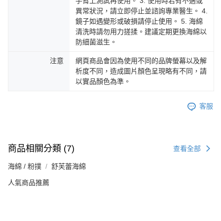
手臂上測試再使用。 3. 使用時若有不適或
異常狀況，請立即停止並諮詢專業醫生。 4.
鏡子如遇變形或破損請停止使用。 5. 海綿
清洗時請勿用力搓揉。建議定期更換海綿以
防細菌滋生。
注意
網頁商品會因為使用不同的品牌螢幕以及解
析度不同，造成圖片顏色呈現略有不同，請
以實品顏色為準。
客服
商品相關分類 (7)
查看全部
海綿 / 粉撲
舒芙蕾海綿
人氣商品推薦