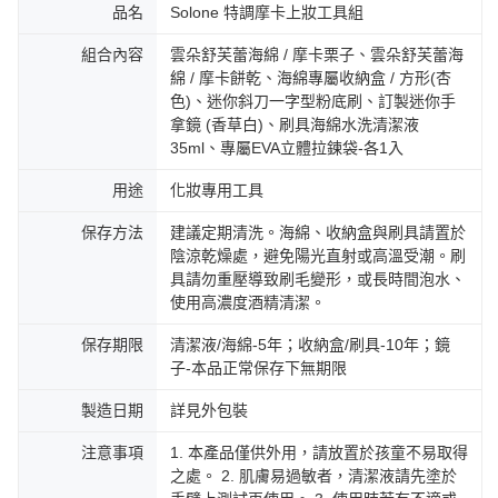
品名
Solone 特調摩卡上妝工具組
組合內容
雲朵舒芙蕾海綿 / 摩卡栗子、雲朵舒芙蕾海
綿 / 摩卡餅乾、海綿專屬收納盒 / 方形(杏
色)、迷你斜刀一字型粉底刷、訂製迷你手
拿鏡 (香草白)、刷具海綿水洗清潔液
35ml、專屬EVA立體拉鍊袋-各1入
用途
化妝專用工具
保存方法
建議定期清洗。海綿、收納盒與刷具請置於
陰涼乾燥處，避免陽光直射或高溫受潮。刷
具請勿重壓導致刷毛變形，或長時間泡水、
使用高濃度酒精清潔。
保存期限
清潔液/海綿-5年；收納盒/刷具-10年；鏡
子-本品正常保存下無期限
製造日期
詳見外包裝
注意事項
1. 本產品僅供外用，請放置於孩童不易取得
之處。 2. 肌膚易過敏者，清潔液請先塗於