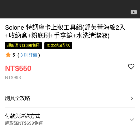
Solone 特調摩卡上妝工具組(舒芙蕾海綿2入
+收納盒+粉底刷+手拿鏡+水洗清潔液)
超取滿NT$699免運
國家/地區配送
5
(
3
則評價
)
NT$550
NT$998
刷具全攻略
付款與運送方式
超取滿NT$699免運
付款方式