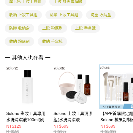
摩卡色 上妝工具組
上妝 舒芙蕾海綿
「AFTEE先享後付」，若未經同意申辦者引起之損失，本公司不負相關責
任。
４．使用「AFTEE先享後付」時，將依據個別帳號之用戶狀況，依本公司即
收納 上妝工具組
清潔 上妝工具組
防塵 收納盒
時審查核予不同之上限額度；若仍有額度不足之情形，本公司將視審查結果
請求用戶進行身份認證。
防壓 收納盒
上妝 粉底刷
上妝 手拿鏡
５．嚴禁一人註冊多個帳號或使用他人資訊註冊。若發現惡意使用之情形，
恩沛科技股份有限公司將有權停止該用戶之使用額度並採取法律行動。
收納 粉底刷
收納 手拿鏡
一 其他人也在看 一
Solone 彩妝工具專用
Solone 上妝工具清潔
【APP首購限定
水洗清潔液100ml(刷
組(水洗清潔液
Solone 榛果訂
具、海綿粉撲清潔)
100ml+洗刷碗+速乾洗
入門5件組(刷具5
NT$129
NT$699
NT$699
NT$150
NT$968
NT$1,383
刷噴霧50ml+乾洗清潔
支包裝+洗刷噴霧