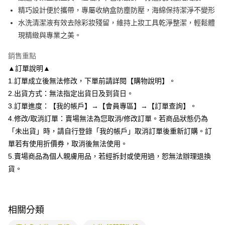
便利好安心！
4.訂單成立30分鐘內，如未前往確認交易或遇審核未通過，訂單將自動取
精巧設計便於攜帶，專屬收納盒防塵防壓，海綿保持潔淨不變形
１．簡單：不需註冊會員、不需綁卡、不需儲值。
運送方式
消。如遇「轉專審核」未通過狀況，表示未達大哥付你分期系統評分，恕無
２．便利：只要手機號碼，簡訊認證，即可結帳。
水洗清潔液有效去除彩妝殘留，維持上妝工具乾淨整潔，輕鬆體
法說明評估內容。
３．安心：先確認商品／服務後，再付款。
全家付款取貨
現精緻與專業之美。
【繳款方式說明】
1.分期款項不併入電信帳單，「大哥付你分期」於每月結算日後寄送繳費提
每筆NT$80，滿NT$699(含以上)免運費
【「AFTEE先享後付」結帳流程】
醒簡訊。
銷售重點
１．於結帳方式選擇「AFTEE先享後付」後，將跳轉至「AFTEE先享後付」
2.透過簡訊連結打開帳單後，可選擇「超商條碼／台灣大直營門市／銀行轉
付款後全家取貨
結帳頁面，進行簡訊認證並確認金額後，即可完成結帳。
▲訂單說明▲
帳／街口支付／iPASS MONEY」等通路繳費。
２．訂單成立數日內，您將收到繳費通知簡訊。
每筆NT$80，滿NT$699(含以上)免運費
1.訂單成立後無法修改，下單前請詳閱【購物說明】。
３．收到繳費通知簡訊後14天內，點擊此簡訊中的連結，可透過四大超商／
【注意事項】
2.出貨方式：無法指定出貨日及到貨日。
ATM／網路銀行／等多元方式進行付款，方視為交易完成。
7-11付款取貨
1.本服務係由「台灣大哥大股份有限公司」（以下簡稱本公司）所提供，讓
※ 請注意：結帳手續完成當下不需立刻繳費，但若您需要取消訂單，請聯絡
3.訂單進度：【我的帳戶】→【會員專區】→【訂單查詢】。
用戶於交易時，得透過本服務購買商品或服務，並由商店將買賣／分期付款
每筆NT$80，滿NT$699(含以上)免運費
購買商品的店家。未經商家同意取消之訂單仍視為有效，需透過AFTEE先享
買賣價金債權讓與本公司後，依約使用本公司帳單繳交帳款。
4.修改/取消訂單：賣場無法為您取消/修改訂單。若商品狀態仍為
後付繳納相關費用。
2.基於同意付款使用「大哥付你分期」之契約關係目的，商店將以您的個人
付款後7-11取貨
※ 交易是否成功請以「AFTEE先享後付 」之結帳頁面顯示為準，若有關於
「未出貨」時，請自行登錄「我的帳戶」取消訂單後重新訂購。訂
資料（包含姓名、電話或地址）提供予台灣大哥大進項蒐集、處理及利用，
是否繳費成功／繳費後需取消欲退款等相關疑問，請聯繫「AFTEE先享後付
單若有使用折價券，取消後無法使用。
每筆NT$80，滿NT$699(含以上)免運費
由本公司與您本人進行分期帳單所需資料之確認、核對及更正。
客戶支援中心」
https://netprotections.freshdesk.com/support/home
3.完整用戶服務條款，請詳閱以下連結：
https://oppay.tw/userRule
5.賣場商品為個人親膚用品，若經拆封或使用過，恕無法辦理退換
宅配
【注意事項】
貨。
１．透過由恩沛科技股份有限公司提供之「AFTEE先享後付」服務完成之交
每筆NT$85，滿NT$799(含以上)免運費
易，需依本服務之必要範圍內提供個人資料，並將交易相關給付款項請求債
權轉讓予恩沛科技股份有限公司。
海外配送
查看運費
２．關於個人資料處理事宜，請瀏覽以下網址：
相關分類
https://aftee.tw/terms/#terms3
３．未成年的使用者請事先徵得法定代理人或監護人之同意方可使用